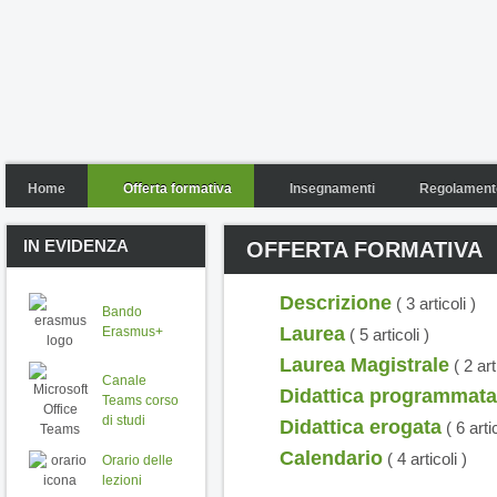
Home
Offerta formativa
Insegnamenti
Regolamento
IN EVIDENZA
OFFERTA FORMATIVA
Descrizione
( 3 articoli )
Bando
Laurea
Erasmus+
( 5 articoli )
Laurea Magistrale
( 2 art
Canale
Didattica programmata
Teams corso
di studi
Didattica erogata
( 6 arti
Calendario
( 4 articoli )
Orario delle
lezioni