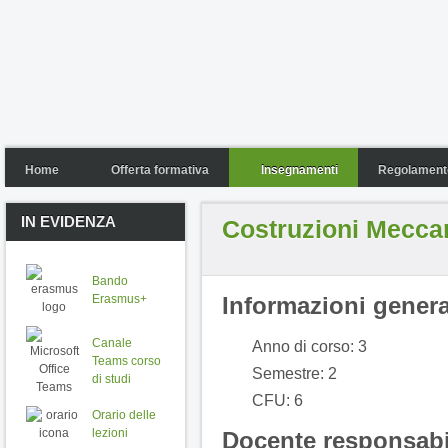
Home
Offerta formativa
Insegnamenti
Regolamento
IN EVIDENZA
Costruzioni Mecca
Bando
Erasmus+
Informazioni genera
Canale
Anno di corso: 3
Teams corso
Semestre: 2
di studi
CFU: 6
Orario delle
lezioni
Docente responsabi