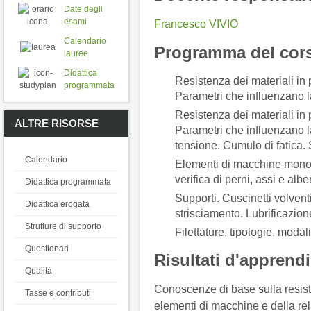
Date degli
esami
Francesco VIVIO
Calendario
Programma del cor
lauree
Didattica
Resistenza dei materiali in 
programmata
Parametri che influenzano la
Resistenza dei materiali in p
ALTRE RISORSE
Parametri che influenzano la
tensione. Cumulo di fatica. S
Calendario
Elementi di macchine monodi
verifica di perni, assi e alber
Didattica programmata
Supporti. Cuscinetti volvent
Didattica erogata
strisciamento. Lubrificazion
Strutture di supporto
Filettature, tipologie, modali
Questionari
Risultati d'apprend
Qualità
Conoscenze di base sulla resiste
Tasse e contributi
elementi di macchine e della re